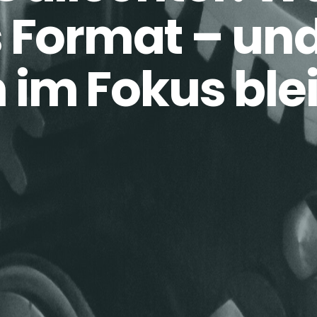
s Format – u
 im Fokus ble