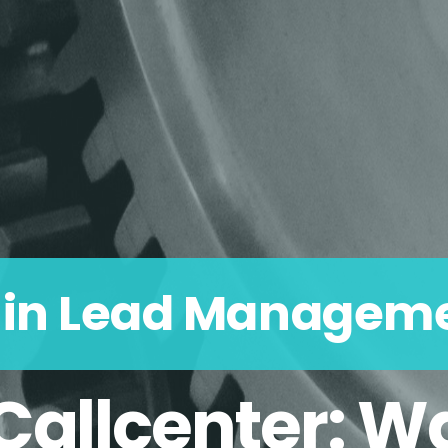
t in Lead Managem
Callcenter: W