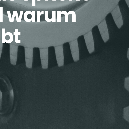
nd warum
ibt