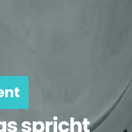
ent
as spricht