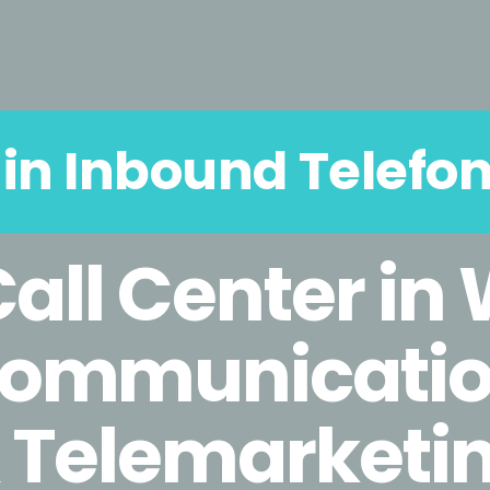
 in Inbound Telefon
 Call Center in
Communicatio
& Telemarketi