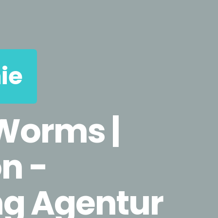
ie
 Worms |
n -
ng Agentur