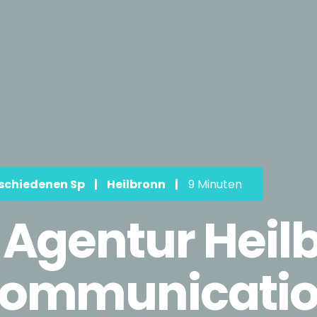
schiedenen Sp
|
Heilbronn
|
9 Minuten
 Agentur Heil
Communicatio