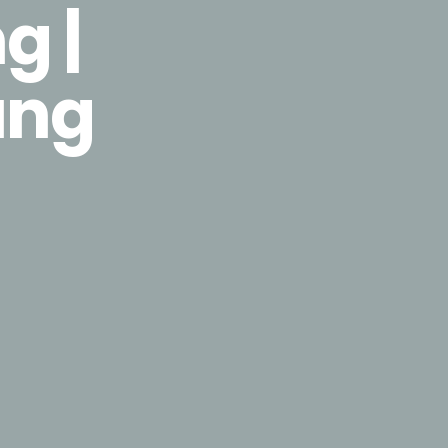
g |
ung