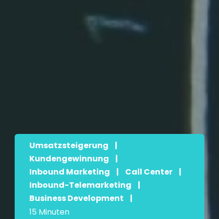
Umsatzsteigerung
|
Kundengewinnung
|
Inbound Marketing
|
Call Center
|
Inbound-Telemarketing
|
Business Development
|
15 Minuten